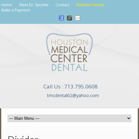
Home
Meet Dr. Swonke
Contact
Patient Forms
Make a Payment
Call Us : 713.795.0608
tmcdental02@yahoo.com