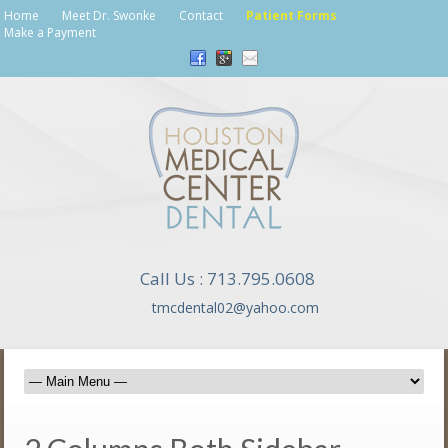
Home
Meet Dr. Swonke
Contact
Patient Forms
Make a Payment
Call Us : 713.795.0608
tmcdental02@yahoo.com